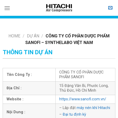
Skip
to
content
HOME
/
DỰ ÁN
/
CÔNG TY CỔ PHẦN DƯỢC PHẨM
SANOFI – SYNTHELABO VIỆT NAM
THÔNG TIN DỰ ÁN
CÔNG TY CỔ PHẦN DƯỢC
Tên Công Ty :
PHẨM SANOFI
15 Đặng Văn Bi, Phước Long,
Địa Chỉ :
Thủ Đức, Hồ Chí Minh
Website :
https://www.sanofi.com.vn/
– Lắp đặt
máy nén khí Hitachi
Nội Dung :
–
Đại tu định kỳ