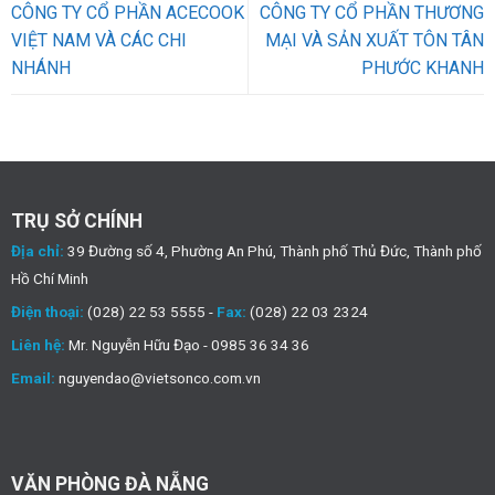
CÔNG TY CỔ PHẦN ACECOOK
CÔNG TY CỔ PHẦN THƯƠNG
VIỆT NAM VÀ CÁC CHI
MẠI VÀ SẢN XUẤT TÔN TÂN
NHÁNH
PHƯỚC KHANH
TRỤ SỞ CHÍNH
Địa chỉ:
39 Đường số 4, Phường An Phú, Thành phố Thủ Đức, Thành phố
Hồ Chí Minh
Điện thoại:
(028) 22 53 5555 -
Fax:
(028) 22 03 2324
Liên hệ:
Mr. Nguyễn Hữu Đạo - 0985 36 34 36
Email:
nguyendao@vietsonco.com.vn
VĂN PHÒNG ĐÀ NẴNG