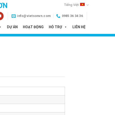
ƠN
Tiếng Việt
info@vietsonvn.com
0985 36 34 36
DỰ ÁN
HOẠT ĐỘNG
HỖ TRỢ
LIÊN HỆ