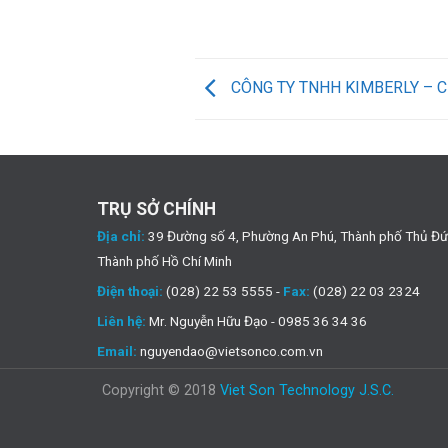
CÔNG TY TNHH KIMBERLY – C
TRỤ SỞ CHÍNH
Địa chỉ:
39 Đường số 4, Phường An Phú, Thành phố Thủ Đứ
Thành phố Hồ Chí Minh
Điện thoại:
(028) 22 53 5555 -
Fax:
(028) 22 03 2324
Liên hệ:
Mr. Nguyễn Hữu Đạo - 0985 36 34 36
Email:
nguyendao@vietsonco.com.vn
Copyright © 2018
Viet Son Technology J.S.C.