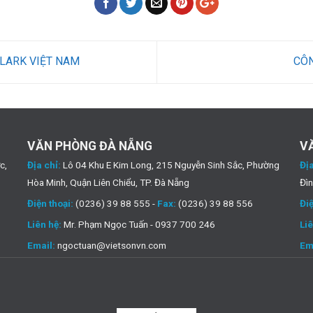
LARK VIỆT NAM
CÔ
VĂN PHÒNG ĐÀ NẴNG
V
c,
Địa chỉ:
Lô 04 Khu E Kim Long, 215 Nguyễn Sinh Sắc, Phường
Địa
Hòa Minh, Quận Liên Chiểu, TP. Đà Nẵng
Đìn
Điện thoại:
(0236) 39 88 555 -
Fax:
(0236) 39 88 556
Điệ
Liên hệ:
Mr. Phạm Ngọc Tuấn - 0937 700 246
Liê
Email:
ngoctuan@vietsonvn.com
Em