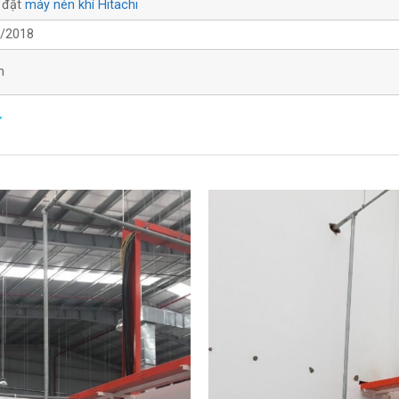
 đặt
máy nén khí Hitachi
/2018
m