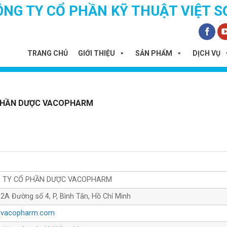
ÔNG TY CỔ PHẦN KỸ THUẬT VIỆT S
TRANG CHỦ
GIỚI THIỆU
SẢN PHẨM
DỊCH VỤ
PHẦN DƯỢC VACOPHARM
 TY CỔ PHẦN DƯỢC VACOPHARM
2A Đường số 4, P, Bình Tân, Hồ Chí Minh
//vacopharm.com