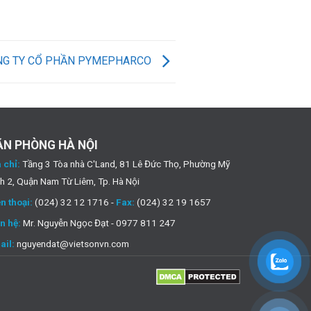
NG TY CỔ PHẦN PYMEPHARCO
ĂN PHÒNG HÀ NỘI
 chỉ:
Tầng 3 Tòa nhà C'Land, 81 Lê Đức Thọ, Phường Mỹ
h 2, Quận Nam Từ Liêm, Tp. Hà Nội
n thoại:
(024) 32 12 1716 -
Fax:
(024) 32 19 1657
n hệ:
Mr. Nguyễn Ngọc Đạt - 0977 811 247
ail:
nguyendat@vietsonvn.com