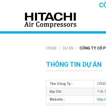
Skip
C
to
content
HOME
/
DỰ ÁN
/
CÔNG TY CỔ 
THÔNG TIN DỰ ÁN
Tên Công Ty :
CÔNG
Địa Chỉ :
11A-1
Website :
http: