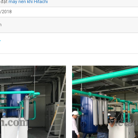
 đặt
máy nén khí Hitachi
/2018
m