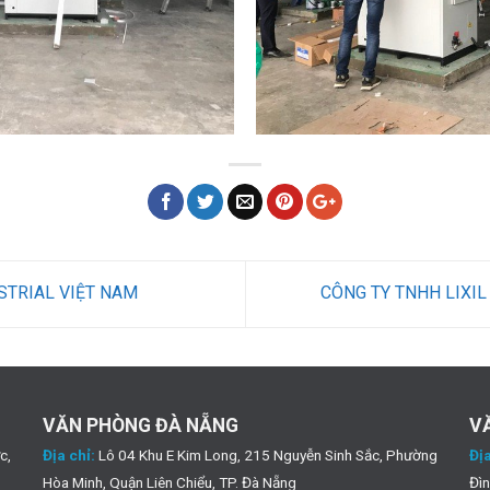
STRIAL VIỆT NAM
CÔNG TY TNHH LIXIL
VĂN PHÒNG ĐÀ NẴNG
V
c,
Địa chỉ:
Lô 04 Khu E Kim Long, 215 Nguyễn Sinh Sắc, Phường
Địa
Hòa Minh, Quận Liên Chiểu, TP. Đà Nẵng
Đìn