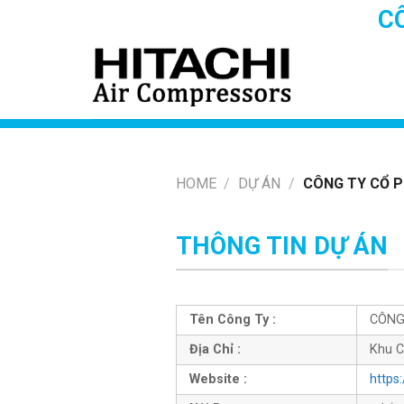
Skip
C
to
content
HOME
/
DỰ ÁN
/
CÔNG TY CỔ P
THÔNG TIN DỰ ÁN
Tên Công Ty :
CÔNG
Địa Chỉ :
Khu C
Website :
https