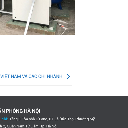
 VIỆT NAM VÀ CÁC CHI NHÁNH
ĂN PHÒNG HÀ NỘI
 chỉ:
Tầng 3 Tòa nhà C'Land, 81 Lê Đức Thọ, Phường Mỹ
h 2, Quận Nam Từ Liêm, Tp. Hà Nội