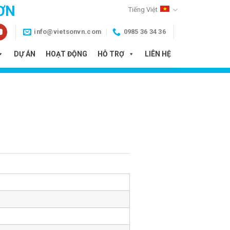
ƠN
Tiếng Việt
info@vietsonvn.com
0985 36 34 36
DỰ ÁN
HOẠT ĐỘNG
HỖ TRỢ
LIÊN HỆ