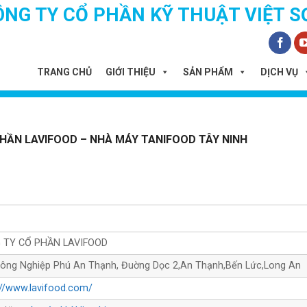
ÔNG TY CỔ PHẦN KỸ THUẬT VIỆT S
TRANG CHỦ
GIỚI THIỆU
SẢN PHẨM
DỊCH VỤ
HẦN LAVIFOOD – NHÀ MÁY TANIFOOD TÂY NINH
 TY CỔ PHẦN LAVIFOOD
ông Nghiệp Phú An Thạnh, Đuờng Dọc 2,An Thạnh,Bến Lức,Long An
://www.lavifood.com/