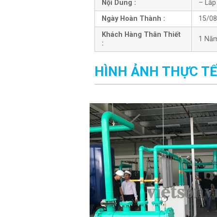
Nội Dung :
– Lắp
Ngày Hoàn Thành :
15/08
Khách Hàng Thân Thiết
1 Nă
:
HÌNH ẢNH THỰC TẾ