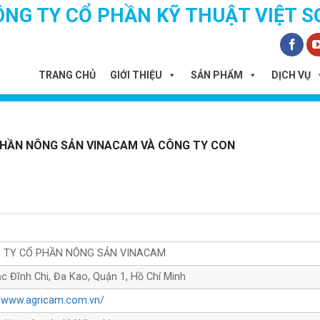
ÔNG TY CỔ PHẦN KỸ THUẬT VIỆT S
TRANG CHỦ
GIỚI THIỆU
SẢN PHẨM
DỊCH VỤ
HẦN NÔNG SẢN VINACAM VÀ CÔNG TY CON
 TY CỔ PHẦN NÔNG SẢN VINACAM
c Đĩnh Chi, Đa Kao, Quận 1, Hồ Chí Minh
//www.agricam.com.vn/