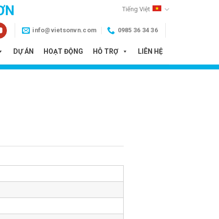
ƠN
Tiếng Việt
info@vietsonvn.com
0985 36 34 36
DỰ ÁN
HOẠT ĐỘNG
HỖ TRỢ
LIÊN HỆ