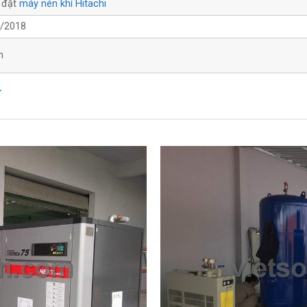
 đặt
máy nén khí Hitachi
/2018
m