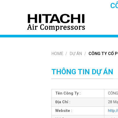
Skip
C
to
content
HOME
/
DỰ ÁN
/
CÔNG TY CỔ P
THÔNG TIN DỰ ÁN
Tên Công Ty :
CÔNG
Địa Chỉ :
28 Mạ
Website :
http: