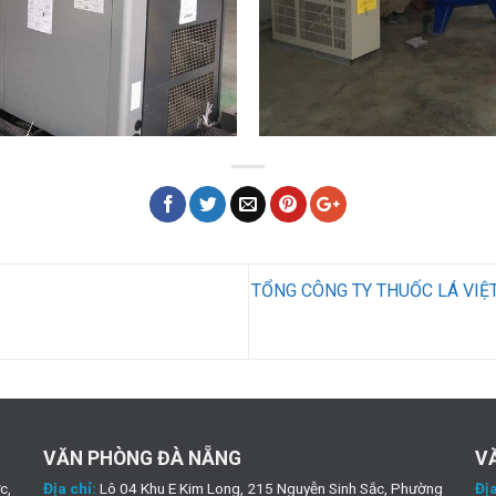
TỔNG CÔNG TY THUỐC LÁ VIỆT
VĂN PHÒNG ĐÀ NẴNG
V
c,
Địa chỉ:
Lô 04 Khu E Kim Long, 215 Nguyễn Sinh Sắc, Phường
Địa