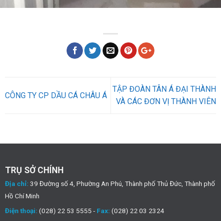
TẬP ĐOÀN TÂN Á ĐẠI THÀNH
CÔNG TY CP DẦU CÁ CHÂU Á
VÀ CÁC ĐƠN VỊ THÀNH VIÊN
TRỤ SỞ CHÍNH
Địa chỉ:
39 Đường số 4, Phường An Phú, Thành phố Thủ Đức, Thành phố
Hồ Chí Minh
Điện thoại:
(028) 22 53 5555 -
Fax:
(028) 22 03 2324