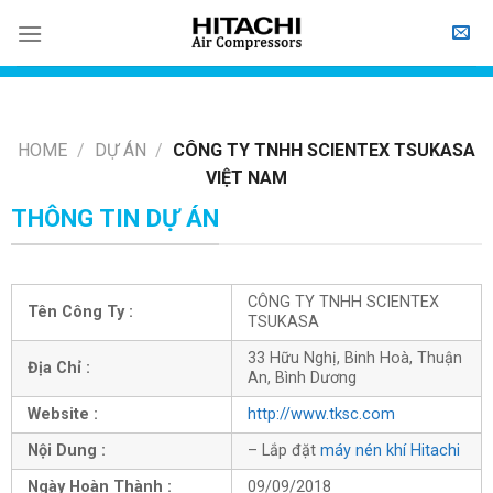
Skip
to
content
HOME
/
DỰ ÁN
/
CÔNG TY TNHH SCIENTEX TSUKASA
VIỆT NAM
THÔNG TIN DỰ ÁN
CÔNG TY TNHH SCIENTEX
Tên Công Ty :
TSUKASA
33 Hữu Nghị, Binh Hoà, Thuận
Địa Chỉ :
An, Bình Dương
Website :
http://www.tksc.com
Nội Dung :
– Lắp đặt
máy nén khí Hitachi
Ngày Hoàn Thành :
09/09/2018