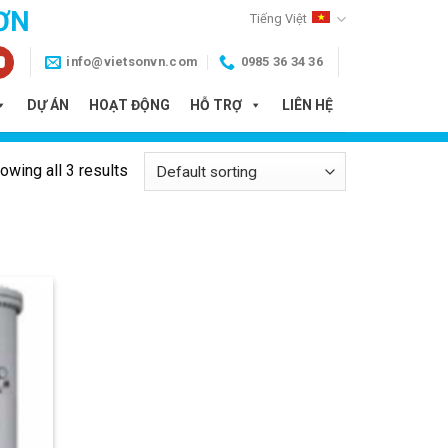
ƠN
Tiếng Việt
info@vietsonvn.com
0985 36 34 36
DỰ ÁN
HOẠT ĐỘNG
HỖ TRỢ
LIÊN HỆ
owing all 3 results