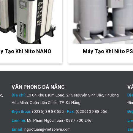
y Tạo Khí Nito NANO
Máy Tạo Khí Nito PS
VĂN PHÒNG ĐÀ NẴNG
V
c,
Địa chỉ:
Lô 04 Khu E Kim Long, 215 Nguyễn Sinh Sắc, Phường
Địa
Hòa Minh, Quận Liên Chiểu, TP. Đà Nẵng
Đìn
Điện thoại:
(0236) 39 88 555 -
Fax:
(0236) 39 88 556
Điệ
Liên hệ:
Mr. Phạm Ngọc Tuấn - 0937 700 246
Liê
Email:
ngoctuan@vietsonvn.com
Em