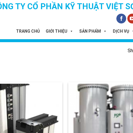
ÔNG TY CỔ PHẦN KỸ THUẬT VIỆT S
TRANG CHỦ
GIỚI THIỆU
SẢN PHẨM
DỊCH VỤ
Sh