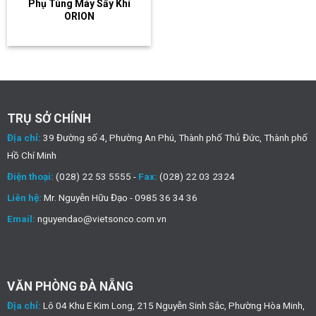
Phụ Tùng Máy Sấy Khí
ORION
TRỤ SỞ CHÍNH
Địa chỉ:
39 Đường số 4, Phường An Phú, Thành phố Thủ Đức, Thành phố
Hồ Chí Minh
Điện thoại:
(028) 22 53 5555 -
Fax:
(028) 22 03 2324
Liên hệ:
Mr. Nguyễn Hữu Đạo - 0985 36 34 36
Email:
nguyendao@vietsonco.com.vn
VĂN PHÒNG ĐÀ NẴNG
Địa chỉ:
Lô 04 Khu E Kim Long, 215 Nguyễn Sinh Sắc, Phường Hòa Minh,