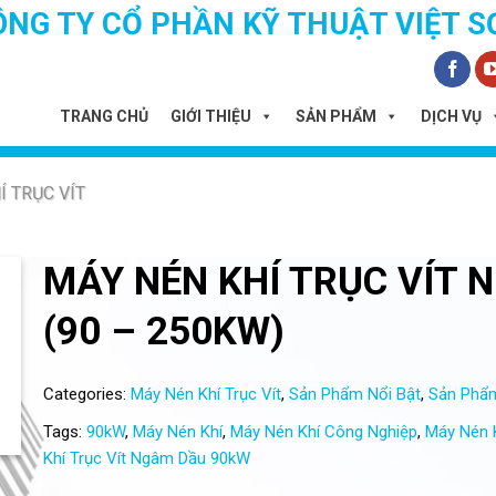
ÔNG TY CỔ PHẦN KỸ THUẬT VIỆT S
TRANG CHỦ
GIỚI THIỆU
SẢN PHẨM
DỊCH VỤ
Í TRỤC VÍT
MÁY NÉN KHÍ TRỤC VÍT 
(90 – 250KW)
Categories:
Máy Nén Khí Trục Vít
,
Sản Phẩm Nổi Bật
,
Sản Phẩm
Tags:
90kW
,
Máy Nén Khí
,
Máy Nén Khí Công Nghiệp
,
Máy Nén K
Khí Trục Vít Ngâm Dầu 90kW