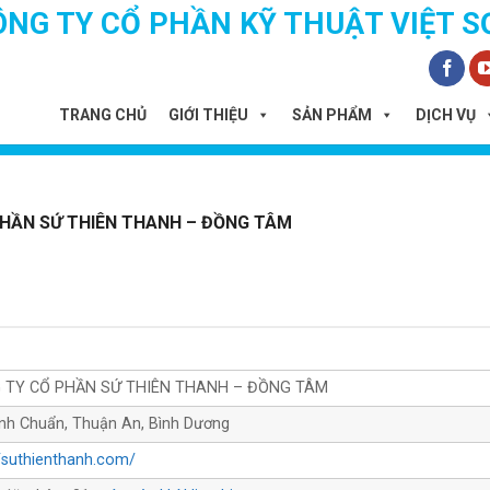
ÔNG TY CỔ PHẦN KỸ THUẬT VIỆT S
TRANG CHỦ
GIỚI THIỆU
SẢN PHẨM
DỊCH VỤ
HẦN SỨ THIÊN THANH – ĐỒNG TÂM
 TY CỔ PHẦN SỨ THIÊN THANH – ĐỒNG TÂM
ình Chuẩn, Thuận An, Bình Dương
//suthienthanh.com/