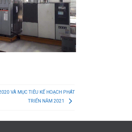
2020 VÀ MỤC TIÊU KẾ HOẠCH PHÁT
TRIỂN NĂM 2021