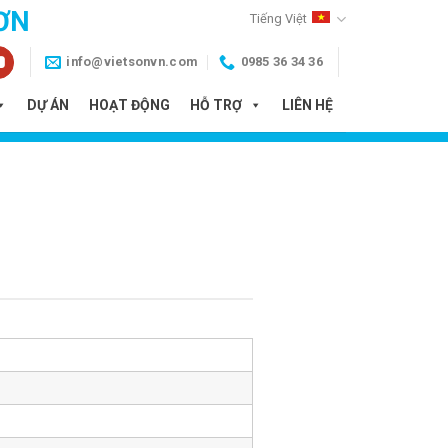
ƠN
Tiếng Việt
info@vietsonvn.com
0985 36 34 36
DỰ ÁN
HOẠT ĐỘNG
HỖ TRỢ
LIÊN HỆ