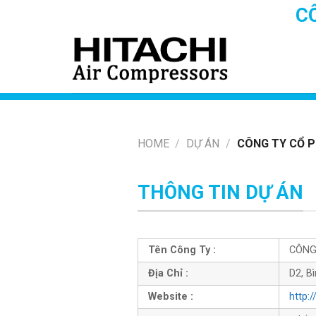
Skip
C
to
content
HOME
/
DỰ ÁN
/
CÔNG TY CỔ P
THÔNG TIN DỰ ÁN
Tên Công Ty :
CÔNG
Địa Chỉ :
D2, B
Website :
http: