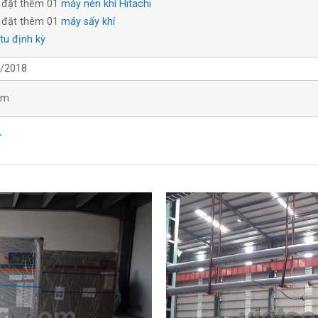
 đặt thêm 01
máy nén khí Hitachi
 đặt thêm 01
máy sấy khí
 tu định kỳ
/2018
ăm