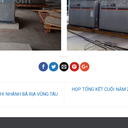
HỌP TỔNG KẾT CUỐI NĂM 
I NHÁNH BÀ RỊA VŨNG TÀU